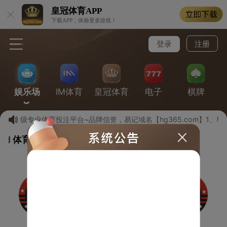
皇冠体育
APP
下载APP，体验更多游戏！
登录
注册
娱乐场
IM体育
皇冠体育
电子
棋牌
全球顶级专业体育投注平台~品牌信誉，易记域名【hg365.com】1
体育游戏