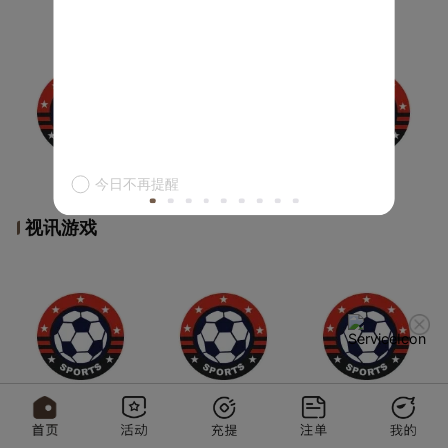
今日不再提醒
视讯游戏